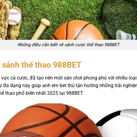
Những điều cần biết về sảnh cược thể thao 988BET
i sảnh thể thao 988BET
vực cá cược, đã tạo nên một sân chơi phong phú với nhiều loại
ự đa dạng này giúp anh em bet thủ tận hưởng những trải nghiệm 
ể thao phổ biến nhất 2025 tại 988BET.