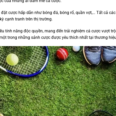
huộc của những ai đam mê cá cược.
đặt cược hấp dẫn như bóng đá, bóng rổ, quần vợt,… Tất cả các t
 kỳ cạnh tranh trên thị trường.
iều tính năng độc quyền, mang đến trải nghiệm cá cược vượt trộ
 một trong những sảnh cược được yêu thích nhất tại thương hiệu