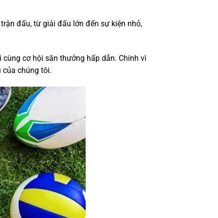
rận đấu, từ giải đấu lớn đến sự kiện nhỏ,
i cùng cơ hội săn thưởng hấp dẫn. Chính vì
 của chúng tôi.