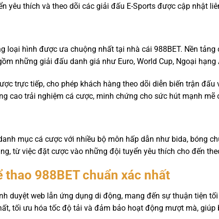
n yêu thích và theo dõi các giải đấu E-Sports được cập nhật liê
ng loại hình được ưa chuộng nhất tại nhà cái 988BET. Nền tản
 gồm những giải đấu danh giá như Euro, World Cup, Ngoại hạng 
 cược trực tiếp, cho phép khách hàng theo dõi diễn biến trận đấu
nâng cao trải nghiệm cá cược, minh chứng cho sức hút mạnh mẽ
nh mục cá cược với nhiều bộ môn hấp dẫn như bida, bóng chuy
ng, từ việc đặt cược vào những đội tuyển yêu thích cho đến the
ể thao 988BET chuẩn xác nhất
ình duyệt web lẫn ứng dụng di động, mang đến sự thuận tiện tối
hất, tối ưu hóa tốc độ tải và đảm bảo hoạt động mượt mà, giúp 