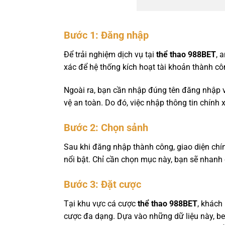
Bước 1: Đăng nhập
Để trải nghiệm dịch vụ tại
thể thao 988BET
, 
xác để hệ thống kích hoạt tài khoản thành c
Ngoài ra, bạn cần nhập đúng tên đăng nhập v
vệ an toàn. Do đó, việc nhập thông tin chính
Bước 2: Chọn sảnh
Sau khi đăng nhập thành công, giao diện chí
nổi bật. Chỉ cần chọn mục này, bạn sẽ nhanh
Bước 3: Đặt cược
Tại khu vực cá cược
thể thao 988BET
, khách
cược đa dạng. Dựa vào những dữ liệu này, bet