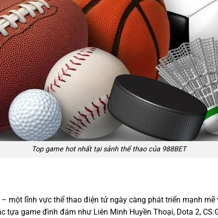
Top game hot nhất tại sảnh thể thao của 988BET
s – một lĩnh vực thể thao điện tử ngày càng phát triển mạnh 
ác tựa game đình đám như Liên Minh Huyền Thoại, Dota 2, CS:G