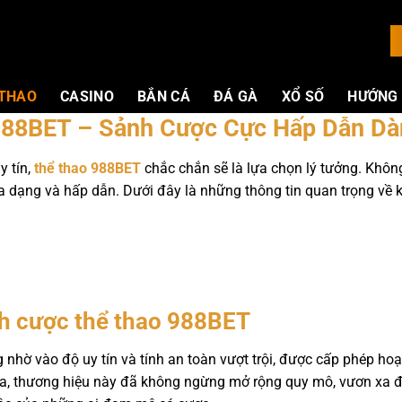
 THAO
CASINO
BẮN CÁ
ĐÁ GÀ
XỔ SỐ
HƯỚNG
988BET – Sảnh Cược Cực Hấp Dẫn Dà
y tín,
thể thao 988BET
chắc chắn sẽ là lựa chọn lý tưởng. Khôn
 đa dạng và hấp dẫn. Dưới đây là những thông tin quan trọng về
nh cược thể thao 988BET
hờ vào độ uy tín và tính an toàn vượt trội, được cấp phép hoạ
hia, thương hiệu này đã không ngừng mở rộng quy mô, vươn xa đế