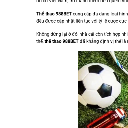
đó có Việt Nam, trở thành điểm đến quen t
Thể thao 988BET
cung cấp đa dạng loại hình 
đều được cập nhật liên tục với tỷ lệ cược cực
Không dừng lại ở đó, nhà cái còn tích hợp nh
thế,
thể thao 988BET
đã khẳng định vị thế là