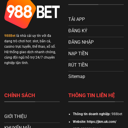
Đinh
Cao
Tại
TẢI APP
988BET
ĐĂNG KÝ
988Bet
là nhà cái uy tín với đa
dạng trò chơi hot: slot, bắn cá,
ĐĂNG NHẬP
casino trực tuyến, thể thao, xổ số.
Hệ thống giao dịch nhanh chóng,
NẠP TIỀN
cùng đội ngũ hỗ trợ 24/7 chuyên
nghiệp tận tình.
RÚT TIỀN
Sitemap
CHÍNH SÁCH
THÔNG TIN LIÊN HỆ
Thông tin doanh nghiệp:
988bet
GIỚI THIỆU
Website:
https://jkm.uk.com/
KHUYẾN MÃI