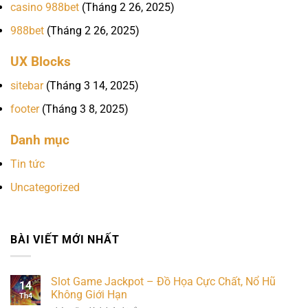
casino 988bet
(Tháng 2 26, 2025)
988bet
(Tháng 2 26, 2025)
UX Blocks
sitebar
(Tháng 3 14, 2025)
footer
(Tháng 3 8, 2025)
Danh mục
Tin tức
Uncategorized
BÀI VIẾT MỚI NHẤT
Slot Game Jackpot – Đồ Họa Cực Chất, Nổ Hũ
14
Không Giới Hạn
Th4