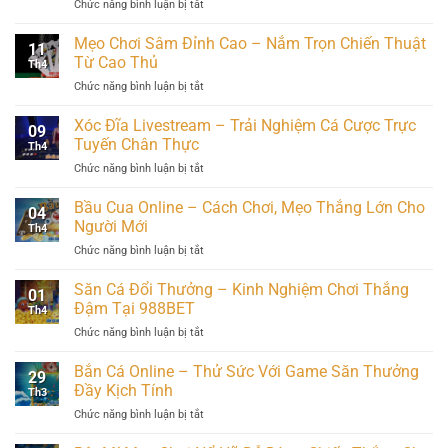
Chức năng bình luận bị tắt
ở
Slot
Game
Mẹo Chơi Sâm Đỉnh Cao – Nắm Trọn Chiến Thuật
11
Jackpot
Từ Cao Thủ
Th4
–
Chức năng bình luận bị tắt
ở
Đồ
Mẹo
Họa
Chơi
Xóc Đĩa Livestream – Trải Nghiệm Cá Cược Trực
Cực
09
Sâm
Chất,
Tuyến Chân Thực
Th4
Đỉnh
Nổ
Chức năng bình luận bị tắt
ở
Cao
Hũ
Xóc
–
Không
Đĩa
Bầu Cua Online – Cách Chơi, Mẹo Thắng Lớn Cho
Nắm
Giới
04
Livestream
Trọn
Người Mới
Hạn
Th4
–
Chiến
Chức năng bình luận bị tắt
ở
Trải
Thuật
Bầu
Nghiệm
Từ
Cua
Săn Cá Đổi Thưởng – Kinh Nghiệm Chơi Thắng
Cá
Cao
01
Online
Cược
Đậm Tại 988BET
Thủ
Th4
–
Trực
Chức năng bình luận bị tắt
ở
Cách
Tuyến
Săn
Chơi,
Chân
Cá
Bắn Cá Online – Thử Sức Với Game Săn Thưởng
Mẹo
Thực
29
Đổi
Thắng
Đầy Kịch Tính
Th3
Thưởng
Lớn
Chức năng bình luận bị tắt
ở
–
Cho
Bắn
Kinh
Người