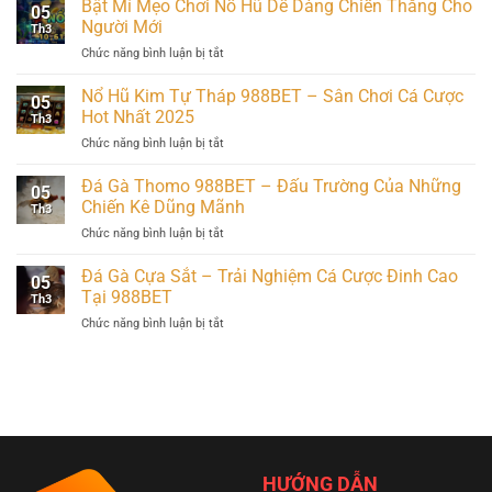
Cá
Bật Mí Mẹo Chơi Nổ Hũ Dễ Dàng Chiến Thắng Cho
Nghiệm
Mới
05
Online
Chơi
Người Mới
Th3
–
Thắng
Chức năng bình luận bị tắt
ở
Thử
Đậm
Bật
Sức
Tại
Mí
Nổ Hũ Kim Tự Tháp 988BET – Sân Chơi Cá Cược
Với
988BET
05
Mẹo
Game
Hot Nhất 2025
Th3
Chơi
Săn
Chức năng bình luận bị tắt
ở
Nổ
Thưởng
Nổ
Hũ
Đầy
Hũ
Đá Gà Thomo 988BET – Đấu Trường Của Những
Dễ
Kịch
05
Kim
Dàng
Chiến Kê Dũng Mãnh
Tính
Th3
Tự
Chiến
Chức năng bình luận bị tắt
ở
Tháp
Thắng
Đá
988BET
Cho
Gà
Đá Gà Cựa Sắt – Trải Nghiệm Cá Cược Đinh Cao
–
Người
05
Thomo
Sân
Tại 988BET
Mới
Th3
988BET
Chơi
Chức năng bình luận bị tắt
ở
–
Cá
Đá
Đấu
Cược
Gà
Trường
Hot
Cựa
Của
Nhất
Sắt
Những
2025
–
Chiến
Trải
Kê
Nghiệm
Dũng
Cá
Mãnh
HƯỚNG DẪN
Cược