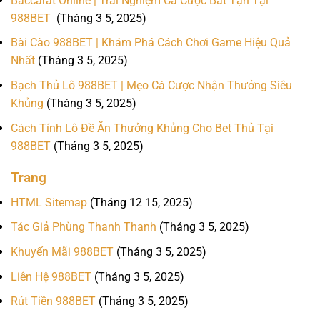
Baccarat Online | Trải Nghiệm Cá Cược Bất Tận Tại
988BET
(Tháng 3 5, 2025)
Bài Cào 988BET | Khám Phá Cách Chơi Game Hiệu Quả
Nhất
(Tháng 3 5, 2025)
Bạch Thủ Lô 988BET | Mẹo Cá Cược Nhận Thưởng Siêu
Khủng
(Tháng 3 5, 2025)
Cách Tính Lô Đề Ăn Thưởng Khủng Cho Bet Thủ Tại
988BET
(Tháng 3 5, 2025)
Trang
HTML Sitemap
(Tháng 12 15, 2025)
Tác Giả Phùng Thanh Thanh
(Tháng 3 5, 2025)
Khuyến Mãi 988BET
(Tháng 3 5, 2025)
Liên Hệ 988BET
(Tháng 3 5, 2025)
Rút Tiền 988BET
(Tháng 3 5, 2025)